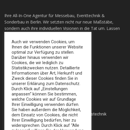
Ihre All-In-One Agentur für Messebau, Eventtechnik &
Sonderbau in Berlin. Wir setzten nicht nur neue Maßstäbe,
sondern auch ihre individuellen Visionen in die Tat um. Lassen
sie sich Überzeugen!
Auch wir verwenden Cookies, um
Ihnen die Funktionen unserer Website
+49 (0) 30 924 0 95 97
optimal zur Verfügung zu stellen.
Apollofalterallee 98, 12683 Berlin
Darüber hinaus verwenden wir
Cookies, die wir lediglich zu
info@broker-gmbh.de
Statistikzwecken nutzen. Detaillierte
Informationen über Art, Herkunft und
Zweck dieser Cookies finden Sie in
INFORMATIONEN
MENÜ
unserer Erklärung zum Datenschutz.
Durch Klick auf „Einstellungen
Impressum
Home
anpassen“ können Sie bestimmen,
welche Cookies wir auf Grundlage
Datenschutz
Messe
Ihrer Einwilligung verwenden dürfen.
Sie haben außerdem die Möglichkeit,
AGB
Veranstaltungstechnik
dem Einsatz von Cookies, die nicht
Ihrer Einwilligung bedürfen, hier zu
Katalog
widersprechen. Durch Klick auf “Alle