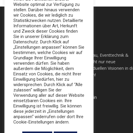
Website optimal zur Verfügung zu
stellen. Darüber hinaus verwenden
wir Cookies, die wir lediglich zu
Statistikzwecken nutzen. Detaillierte
Informationen über Art, Herkunft
und Zweck dieser Cookies finden
Sie in unserer Erklärung zum
Datenschutz. Durch Klick auf
„Einstellungen anpassen“ können Sie
bestimmen, welche Cookies wir auf
Ihre All-In-One Agentur für Messebau, Eventtechnik &
Grundlage Ihrer Einwilligung
Sonderbau in Berlin. Wir setzten nicht nur neue
verwenden dürfen. Sie haben
Maßstäbe, sondern auch ihre individuellen Visionen in d
außerdem die Möglichkeit, dem
Einsatz von Cookies, die nicht Ihrer
Tat um. Lassen sie sich Überzeugen!
Einwilligung bedürfen, hier zu
widersprechen. Durch Klick auf “Alle
+49 (0) 30 924 0 95 97
zulassen“ willigen Sie der
Verwendung aller auf dieser Website
Apollofalterallee 98, 12683 Berlin
einsetzbaren Cookies ein. Ihre
Einwilligung ist freiwillig. Sie können
info@broker-gmbh.de
diese jederzeit in „Einstellungen
anpassen“ widerrufen oder dort Ihre
Cookie-Einstellungen ändern.