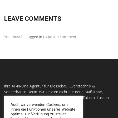
LEAVE COMMENTS
You must be
logged in
to post a comment.
Ihre All-In-One Agentur für Messebau, Eventtechnik &
Sonderbau in Berlin. Wir setzten nicht nur neue Maßstäbe,
sondern auch ihre individuellen Visionen in die Tat um. Lassen
sie sich Überzeugen!
Auch wir verwenden Cookies, um
Ihnen die Funktionen unserer Website
optimal zur Verfügung zu stellen.
+49 (0) 30 924 0 95 97