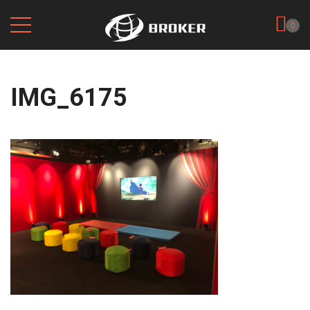
0
IMG_6175