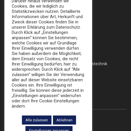
Darüber hinaus verwenden wir
Apollofalterallee 98, 12683 Berlin
Cookies, die wir lediglich zu
Statistikzwecken nutzen. Detaillierte
info@broker-gmbh.de
Informationen über Art, Herkunft und
Zweck dieser Cookies finden Sie in
unserer Erklärung zum Datenschutz.
INFORMATIONEN
MENÜ
Durch Klick auf „Einstellungen
anpassen“ können Sie bestimmen,
Impressum
welche Cookies wir auf Grundlage
Home
Ihrer Einwilligung verwenden dürfen.
Datenschutz
Sie haben außerdem die Möglichkeit,
Messe
dem Einsatz von Cookies, die nicht
AGB
Ihrer Einwilligung bedürfen, hier zu
Veranstaltungstechnik
widersprechen. Durch Klick auf “Alle
zulassen“ willigen Sie der Verwendung
Katalog
aller auf dieser Website einsetzbaren
Cookies ein. Ihre Einwilligung ist
freiwillig. Sie können diese jederzeit in
FOLLOW US:
„Einstellungen anpassen“ widerrufen
oder dort Ihre Cookie-Einstellungen
ändern.
Alle zulassen
Ablehnen
© 2022 Die Broker Werbe GmbH
Einstellungen anpassen