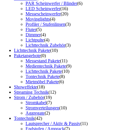
PAR Scheinwerfer / Blinder
(6)
LED Scheinwerfer
(16)
Messescheinwerfer
(20)
Movinglights
(4)
Profiler / Stufenlinsen
(3)
Fluter
(5)
Dimmer
(4)
Lichtpulte
(4)
Lichttechnik Zubehör
(3)
Lichttechnik Pakete
(10)
Paketangebote
(0)
Messestand Pakete
(11)
Medientechnik Pakete
(9)
Lichttechnik Pakete
(10)
Tontechnik Pakete
(8)
Mietmöbel Pakete
(6)
Showeffekte
(18)
Streaming Technik
(12)
Strom / Zubehör
(19)
Stromkabel
(7)
Stromverteilungen
(10)
Aggregate
(2)
Tontechnik
(42)
Lautsprecher / Aktiv & Passiv
(11)
Endstufen / Amprack
(7)