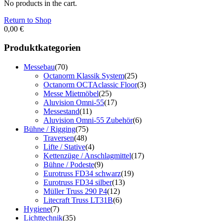
No products in the cart.
Return to Shop
0,00
€
Produktkategorien
Messebau
(70)
Octanorm Klassik System
(25)
Octanorm OCTAclassic Floor
(3)
Messe Mietmöbel
(25)
Aluvision Omni-55
(17)
Messestand
(11)
Aluvision Omni-55 Zubehör
(6)
Bühne / Rigging
(75)
Traversen
(48)
Lifte / Stative
(4)
Kettenzüge / Anschlagmittel
(17)
Bühne / Podeste
(9)
Eurotruss FD34 schwarz
(19)
Eurotruss FD34 silber
(13)
Müller Truss 290 P4
(12)
Litecraft Truss LT31B
(6)
Hygiene
(7)
Lichttechnik
(35)