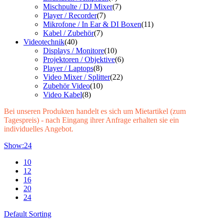
Mischpulte / DJ Mixer
(7)
Player / Recorder
(7)
Mikrofone / In Ear & DI Boxen
(11)
Kabel / Zubehör
(7)
Videotechnik
(40)
Displays / Monitore
(10)
Projektoren / Objektive
(6)
Player / Laptops
(8)
Video Mixer / Splitter
(22)
Zubehör Video
(10)
Video Kabel
(8)
Bei unseren Produkten handelt es sich um Mietartikel (zum
Tagespreis) - nach Eingang ihrer Anfrage erhalten sie ein
individuelles Angebot.
Show:
24
10
12
16
20
24
Default Sorting