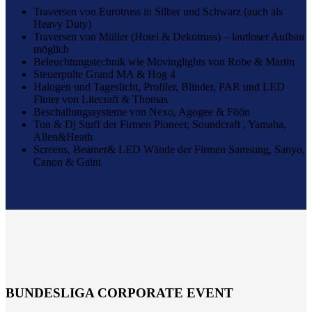
Traversen von Eurotruss in Silber und Schwarz (auch als
Heavy Duty)
Traversen von Müller (Hotel & Dekotruss) – lautloser Aufbau
möglich
Beleuchtungstechnik wie Movinglights von Robe & Martin
Steuerpulte Grand MA & Hog 4
Halogen und Tageslicht, Profiler, Blinder, PAR und LED
Fluter von Litecraft & Thomas
Beschallungssysteme von Nexo, Agogee & Föön
Ton & Dj Stuff der Firmen Pioneer, Soundcraft , Yamaha,
Allen&Heath
Screens, Beamer& LED Wände der Firmen Samsung, Sanyo,
Canon & Gaint
BUNDESLIGA CORPORATE EVENT