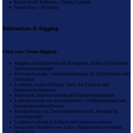
Karneval der Kulturen – Culcha Candela
Sterne Bass – Westbam
Bühnenbau & Rigging
Fakts zum Thema Rigging :
Rigging und Bühnenbau für Kongresse, Kultur, Festival und
Sportveranstaltungen
Presserückwände, Unterkonstruktionen für LED Module oder
Sonderbau
Laufstege, Indoor Bühnen, Open Air, Festival oder
Industrieveranstaltung
Planung & Dimensionierung der Bühnenkonstruktion
Lastberechnung von Konstruktionen, Gefährdungsanalysen,
Standsicherheitsnachweise
Bereitstellung von Traversensystemen inkl. Montage &
Anschlagmittel
Lastüberwachung in Echtzeit mit Lastmesssystemen
Szenisches Verfahren von Deko, Objekten über Personen
(BGV C1)