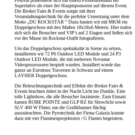
Festival präsentierte sich mit einem Promotionstand der
Superlative als einer der Hauptsponsoren auf diesem Event.
Die Broker Fairs & Events sorgte mit ihrer
Veranstaltungstechnik für die perfekte Umsetzung unter dem
Motto „DU ROCKSTAR “ Dazu bauten wir mit MKM ein
Doppelgeschoss mit den Maßen 18x18x6 Metern. Hier trafen
sich sich die Besucher und VIP’s auf 2 Etagen und ließen sich
vor der Masse im Rockstar-Outfit fotografieren.
Um das Doppelgeschoss spektakulär in Szene zu setzen,
installierten wir 72 P6 Outdoor LED Module und 24 P3
Outdoor LED Module, die mit mehreren Novastar
Videoprozessoren bespielt wurden. Installiert wurde das
ganze an Eurotruss Traversen in Schwarz auf einem
LAYHER Doppelgeschoss.
Die Beleuchtungstechnik und Effekte der Broker Fairs &
Events brachten dabei in der Nacht Licht ins Dunkle. Eine
tolle Lightshow, die alle Besucher faszinierte. Zum Einsatz
kamen ROBE POINTE und GLP RZ für Showlicht sowie
SLV 400 W Fluter, um die Grafikbanner flächig
auszuleuchten. Die Pyrotechnik der Firma Galaxis konnte
dazu mit vier Flammenprojektoren / G Flames begeistern.