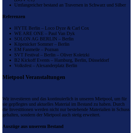
Umfangreicher bestand an Traversen in Schwarz und Silber
Referenzen
HYTE Berlin – Loco Dyze & Carl Cox
WE ARE ONE – Paul Van Dyk
SOLON AG BERLIN – Berlin
Köpenicker Sommer – Berlin
EM Fanmeile – Poznan
SVT Festival – Berlin – Oliver Koletzki
B2 Kickoff Events – Hamburg, Berlin, Düsseldorf
Volksfest – Alexanderplatz Berlin
Mietpool Veranstaltungen
Wir investieren und das kontinuierlich in unseren Mietpool, um für
sie gepflegtes und aktuelles Material im Bestand zu haben. Durch
die Investitionen werden nicht nur bestehende Materialien in Schuss
gehalten, sondern der Mietpool auch stetig erweitert.
Auszüge aus unserem Bestand