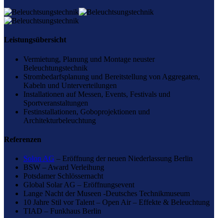
Leistungsübersicht
Vermietung, Planung und Montage neuster
Beleuchtungstechnik
Strombedarfsplanung und Bereitstellung von Aggregaten,
Kabeln und Unterverteilungen
Installationen auf Messen, Events, Festivals und
Sportveranstaltungen
Festinstallationen, Goboprojektionen und
Architekturbeleuchtung
Referenzen
Solon AG
– Eröffnung der neuen Niederlassung Berlin
BSW – Award Verleihung
Potsdamer Schlössernacht
Global Solar AG – Eröffnungsevent
Lange Nacht der Museen -Deutsches Technikmuseum
10 Jahre Stil vor Talent – Open Air – Effekte & Beleuchtung
TIAD – Funkhaus Berlin