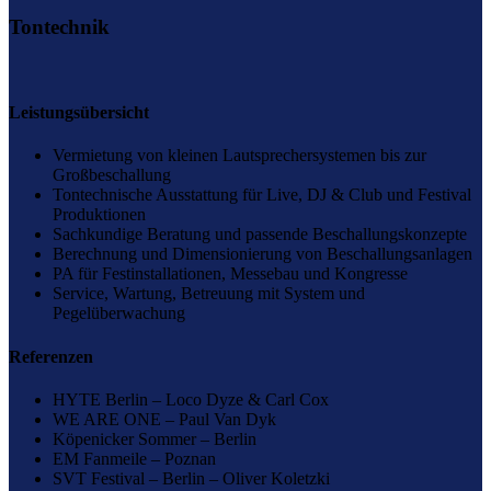
Tontechnik
Leistungsübersicht
Vermietung von kleinen Lautsprechersystemen bis zur
Großbeschallung
Tontechnische Ausstattung für Live, DJ & Club und Festival
Produktionen
Sachkundige Beratung und passende Beschallungskonzepte
Berechnung und Dimensionierung von Beschallungsanlagen
PA für Festinstallationen, Messebau und Kongresse
Service, Wartung, Betreuung mit System und
Pegelüberwachung
Referenzen
HYTE Berlin – Loco Dyze & Carl Cox
WE ARE ONE – Paul Van Dyk
Köpenicker Sommer – Berlin
EM Fanmeile – Poznan
SVT Festival – Berlin – Oliver Koletzki