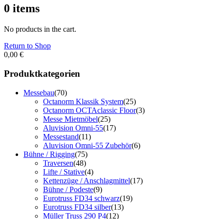
0
items
No products in the cart.
Return to Shop
0,00
€
Produktkategorien
Messebau
(70)
Octanorm Klassik System
(25)
Octanorm OCTAclassic Floor
(3)
Messe Mietmöbel
(25)
Aluvision Omni-55
(17)
Messestand
(11)
Aluvision Omni-55 Zubehör
(6)
Bühne / Rigging
(75)
Traversen
(48)
Lifte / Stative
(4)
Kettenzüge / Anschlagmittel
(17)
Bühne / Podeste
(9)
Eurotruss FD34 schwarz
(19)
Eurotruss FD34 silber
(13)
Müller Truss 290 P4
(12)