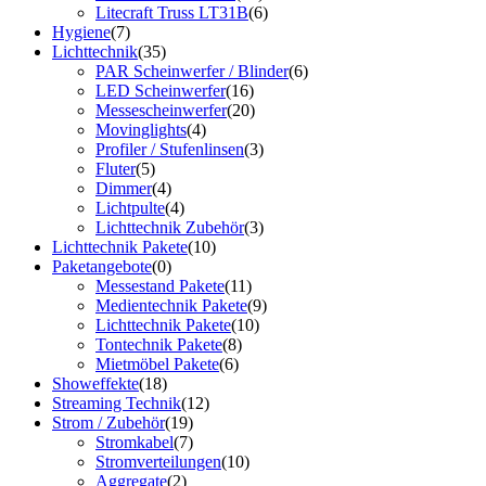
Litecraft Truss LT31B
(6)
Hygiene
(7)
Lichttechnik
(35)
PAR Scheinwerfer / Blinder
(6)
LED Scheinwerfer
(16)
Messescheinwerfer
(20)
Movinglights
(4)
Profiler / Stufenlinsen
(3)
Fluter
(5)
Dimmer
(4)
Lichtpulte
(4)
Lichttechnik Zubehör
(3)
Lichttechnik Pakete
(10)
Paketangebote
(0)
Messestand Pakete
(11)
Medientechnik Pakete
(9)
Lichttechnik Pakete
(10)
Tontechnik Pakete
(8)
Mietmöbel Pakete
(6)
Showeffekte
(18)
Streaming Technik
(12)
Strom / Zubehör
(19)
Stromkabel
(7)
Stromverteilungen
(10)
Aggregate
(2)