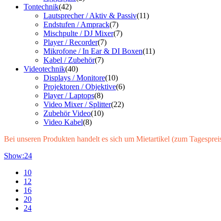
Tontechnik
(42)
Lautsprecher / Aktiv & Passiv
(11)
Endstufen / Amprack
(7)
Mischpulte / DJ Mixer
(7)
Player / Recorder
(7)
Mikrofone / In Ear & DI Boxen
(11)
Kabel / Zubehör
(7)
Videotechnik
(40)
Displays / Monitore
(10)
Projektoren / Objektive
(6)
Player / Laptops
(8)
Video Mixer / Splitter
(22)
Zubehör Video
(10)
Video Kabel
(8)
Bei unseren Produkten handelt es sich um Mietartikel (zum Tagespreis)
Show:
24
10
12
16
20
24