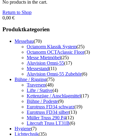
No products in the cart.
Return to Shop
0,00
€
Produktkategorien
Messebau
(70)
Octanorm Klassik System
(25)
Octanorm OCTAclassic Floor
(3)
Messe Mietmöbel
(25)
Aluvision Omni-55
(17)
Messestand
(11)
Aluvision Omni-55 Zubehör
(6)
Bühne / Rigging
(75)
Traversen
(48)
Lifte / Stative
(4)
Kettenzüge / Anschlagmittel
(17)
Bühne / Podeste
(9)
Eurotruss FD34 schwarz
(19)
Eurotruss FD34 silber
(13)
Müller Truss 290 P4
(12)
Litecraft Truss LT31B
(6)
Hygiene
(7)
Lichttechnik
(35)