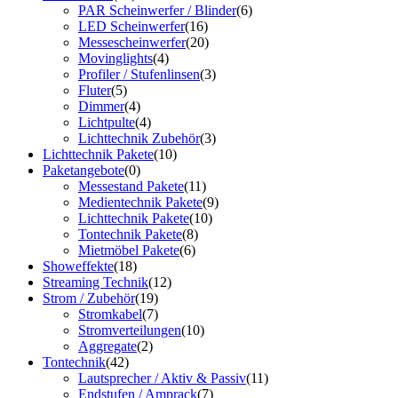
PAR Scheinwerfer / Blinder
(6)
LED Scheinwerfer
(16)
Messescheinwerfer
(20)
Movinglights
(4)
Profiler / Stufenlinsen
(3)
Fluter
(5)
Dimmer
(4)
Lichtpulte
(4)
Lichttechnik Zubehör
(3)
Lichttechnik Pakete
(10)
Paketangebote
(0)
Messestand Pakete
(11)
Medientechnik Pakete
(9)
Lichttechnik Pakete
(10)
Tontechnik Pakete
(8)
Mietmöbel Pakete
(6)
Showeffekte
(18)
Streaming Technik
(12)
Strom / Zubehör
(19)
Stromkabel
(7)
Stromverteilungen
(10)
Aggregate
(2)
Tontechnik
(42)
Lautsprecher / Aktiv & Passiv
(11)
Endstufen / Amprack
(7)