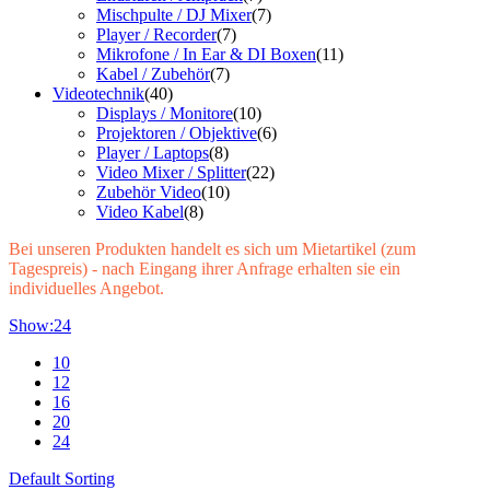
Mischpulte / DJ Mixer
(7)
Player / Recorder
(7)
Mikrofone / In Ear & DI Boxen
(11)
Kabel / Zubehör
(7)
Videotechnik
(40)
Displays / Monitore
(10)
Projektoren / Objektive
(6)
Player / Laptops
(8)
Video Mixer / Splitter
(22)
Zubehör Video
(10)
Video Kabel
(8)
Bei unseren Produkten handelt es sich um Mietartikel (zum
Tagespreis) - nach Eingang ihrer Anfrage erhalten sie ein
individuelles Angebot.
Show:
24
10
12
16
20
24
Default Sorting