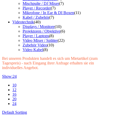
Mischpulte / DJ Mixer
(7)
Player / Recorder
(7)
Mikrofone / In Ear & DI Boxen
(11)
Kabel / Zubehör
(7)
Videotechnik
(40)
Displays / Monitore
(10)
Projektoren / Objektive
(6)
Player / Laptops
(8)
Video Mixer / Splitter
(22)
Zubehör Video
(10)
Video Kabel
(8)
Bei unseren Produkten handelt es sich um Mietartikel (zum
Tagespreis) - nach Eingang ihrer Anfrage erhalten sie ein
individuelles Angebot.
Show:
24
10
12
16
20
24
Default Sorting