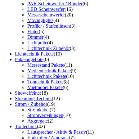
PAR Scheinwerfer / Blinder
(6)
LED Scheinwerfer
(16)
Messescheinwerfer
(20)
Movinglights
(4)
Profiler / Stufenlinsen
(3)
Fluter
(5)
Dimmer
(4)
Lichtpulte
(4)
Lichttechnik Zubehör
(3)
Lichttechnik Pakete
(10)
Paketangebote
(0)
Messestand Pakete
(11)
Medientechnik Pakete
(9)
Lichttechnik Pakete
(10)
Tontechnik Pakete
(8)
Mietmöbel Pakete
(6)
Showeffekte
(18)
Streaming Technik
(12)
Strom / Zubehör
(19)
Stromkabel
(7)
Stromverteilungen
(10)
Aggregate
(2)
Tontechnik
(42)
Lautsprecher / Aktiv & Passiv
(11)
Endstufen / Amprack
(7)