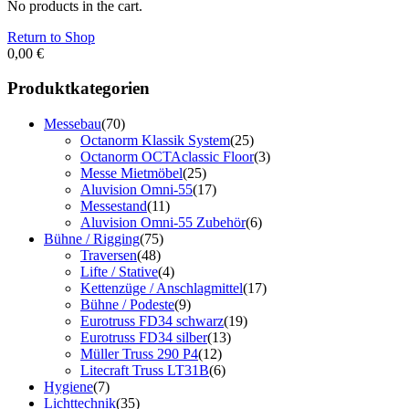
No products in the cart.
Return to Shop
0,00
€
Produktkategorien
Messebau
(70)
Octanorm Klassik System
(25)
Octanorm OCTAclassic Floor
(3)
Messe Mietmöbel
(25)
Aluvision Omni-55
(17)
Messestand
(11)
Aluvision Omni-55 Zubehör
(6)
Bühne / Rigging
(75)
Traversen
(48)
Lifte / Stative
(4)
Kettenzüge / Anschlagmittel
(17)
Bühne / Podeste
(9)
Eurotruss FD34 schwarz
(19)
Eurotruss FD34 silber
(13)
Müller Truss 290 P4
(12)
Litecraft Truss LT31B
(6)
Hygiene
(7)
Lichttechnik
(35)