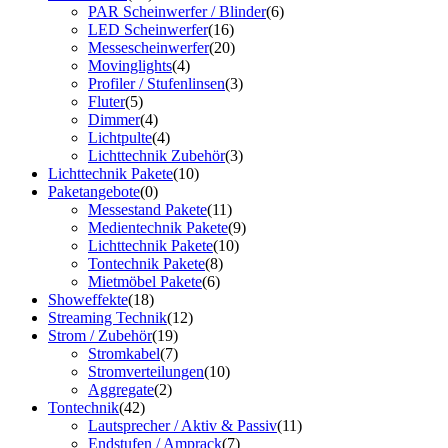
PAR Scheinwerfer / Blinder
(6)
LED Scheinwerfer
(16)
Messescheinwerfer
(20)
Movinglights
(4)
Profiler / Stufenlinsen
(3)
Fluter
(5)
Dimmer
(4)
Lichtpulte
(4)
Lichttechnik Zubehör
(3)
Lichttechnik Pakete
(10)
Paketangebote
(0)
Messestand Pakete
(11)
Medientechnik Pakete
(9)
Lichttechnik Pakete
(10)
Tontechnik Pakete
(8)
Mietmöbel Pakete
(6)
Showeffekte
(18)
Streaming Technik
(12)
Strom / Zubehör
(19)
Stromkabel
(7)
Stromverteilungen
(10)
Aggregate
(2)
Tontechnik
(42)
Lautsprecher / Aktiv & Passiv
(11)
Endstufen / Amprack
(7)