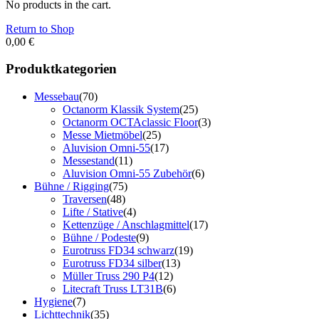
No products in the cart.
Return to Shop
0,00
€
Produktkategorien
Messebau
(70)
Octanorm Klassik System
(25)
Octanorm OCTAclassic Floor
(3)
Messe Mietmöbel
(25)
Aluvision Omni-55
(17)
Messestand
(11)
Aluvision Omni-55 Zubehör
(6)
Bühne / Rigging
(75)
Traversen
(48)
Lifte / Stative
(4)
Kettenzüge / Anschlagmittel
(17)
Bühne / Podeste
(9)
Eurotruss FD34 schwarz
(19)
Eurotruss FD34 silber
(13)
Müller Truss 290 P4
(12)
Litecraft Truss LT31B
(6)
Hygiene
(7)
Lichttechnik
(35)