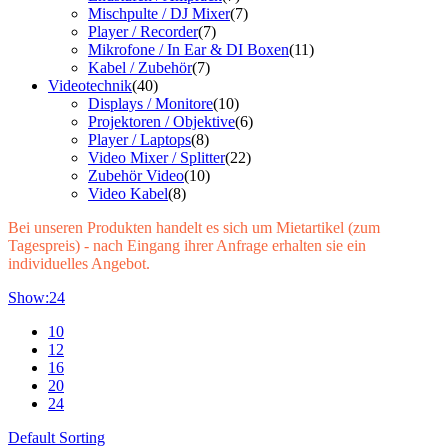
Mischpulte / DJ Mixer
(7)
Player / Recorder
(7)
Mikrofone / In Ear & DI Boxen
(11)
Kabel / Zubehör
(7)
Videotechnik
(40)
Displays / Monitore
(10)
Projektoren / Objektive
(6)
Player / Laptops
(8)
Video Mixer / Splitter
(22)
Zubehör Video
(10)
Video Kabel
(8)
Bei unseren Produkten handelt es sich um Mietartikel (zum
Tagespreis) - nach Eingang ihrer Anfrage erhalten sie ein
individuelles Angebot.
Show:
24
10
12
16
20
24
Default Sorting