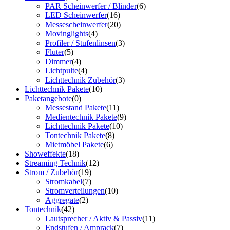
PAR Scheinwerfer / Blinder
(6)
LED Scheinwerfer
(16)
Messescheinwerfer
(20)
Movinglights
(4)
Profiler / Stufenlinsen
(3)
Fluter
(5)
Dimmer
(4)
Lichtpulte
(4)
Lichttechnik Zubehör
(3)
Lichttechnik Pakete
(10)
Paketangebote
(0)
Messestand Pakete
(11)
Medientechnik Pakete
(9)
Lichttechnik Pakete
(10)
Tontechnik Pakete
(8)
Mietmöbel Pakete
(6)
Showeffekte
(18)
Streaming Technik
(12)
Strom / Zubehör
(19)
Stromkabel
(7)
Stromverteilungen
(10)
Aggregate
(2)
Tontechnik
(42)
Lautsprecher / Aktiv & Passiv
(11)
Endstufen / Amprack
(7)