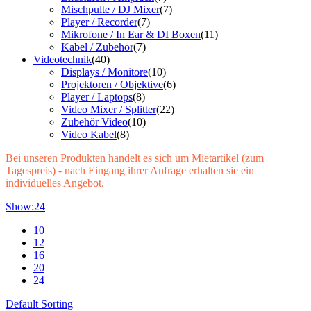
Mischpulte / DJ Mixer
(7)
Player / Recorder
(7)
Mikrofone / In Ear & DI Boxen
(11)
Kabel / Zubehör
(7)
Videotechnik
(40)
Displays / Monitore
(10)
Projektoren / Objektive
(6)
Player / Laptops
(8)
Video Mixer / Splitter
(22)
Zubehör Video
(10)
Video Kabel
(8)
Bei unseren Produkten handelt es sich um Mietartikel (zum
Tagespreis) - nach Eingang ihrer Anfrage erhalten sie ein
individuelles Angebot.
Show:
24
10
12
16
20
24
Default Sorting