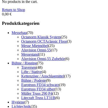
No products in the cart.
Return to Shop
0,00
€
Produktkategorien
Messebau
(70)
Octanorm Klassik System
(25)
Octanorm OCTAclassic Floor
(3)
Messe Mietmöbel
(25)
Aluvision Omni-55
(17)
Messestand
(11)
Aluvision Omni-55 Zubehör
(6)
Bühne / Rigging
(75)
Traversen
(48)
Lifte / Stative
(4)
Kettenzüge / Anschlagmittel
(17)
Bühne / Podeste
(9)
Eurotruss FD34 schwarz
(19)
Eurotruss FD34 silber
(13)
Müller Truss 290 P4
(12)
Litecraft Truss LT31B
(6)
Hygiene
(7)
Lichttechnik
(35)