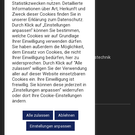
Statistikzwecken nutzen. Detaillierte
info@broker-gmbh.de
Informationen über Art, Herkunft und
Zweck dieser Cookies finden Sie in
unserer Erklärung zum Datenschutz.
INFORMATIONEN
MENÜ
Durch Klick auf „Einstellungen
anpassen“ können Sie bestimmen,
Impressum
welche Cookies wir auf Grundlage
Home
Ihrer Einwilligung verwenden dürfen.
Datenschutz
Sie haben außerdem die Möglichkeit,
Messe
dem Einsatz von Cookies, die nicht
AGB
Ihrer Einwilligung bedürfen, hier zu
Veranstaltungstechnik
widersprechen. Durch Klick auf “Alle
zulassen“ willigen Sie der Verwendung
Katalog
aller auf dieser Website einsetzbaren
Cookies ein. Ihre Einwilligung ist
freiwillig. Sie können diese jederzeit in
FOLLOW US:
„Einstellungen anpassen“ widerrufen
oder dort Ihre Cookie-Einstellungen
ändern.
Alle zulassen
Ablehnen
© 2022 Die Broker Werbe GmbH
Einstellungen anpassen