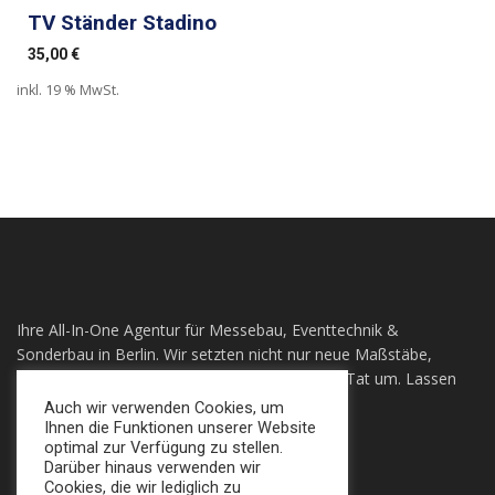
TV Ständer Stadino
35,00
€
inkl. 19 % MwSt.
Ihre All-In-One Agentur für Messebau, Eventtechnik &
Sonderbau in Berlin. Wir setzten nicht nur neue Maßstäbe,
sondern auch ihre individuellen Visionen in die Tat um. Lassen
sie sich Überzeugen!
Auch wir verwenden Cookies, um
Ihnen die Funktionen unserer Website
optimal zur Verfügung zu stellen.
+49 (0) 30 924 0 95 97
Darüber hinaus verwenden wir
Apollofalterallee 98, 12683 Berlin
Cookies, die wir lediglich zu