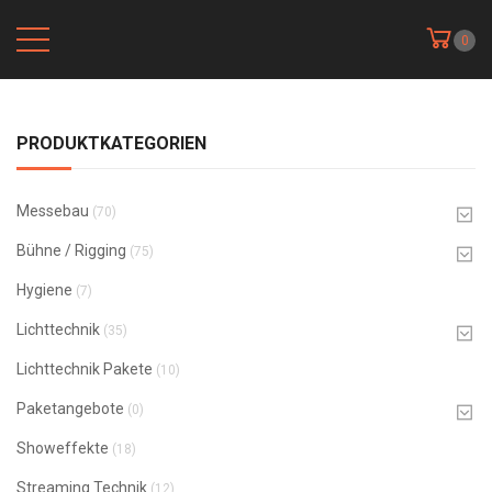
0
PRODUKTKATEGORIEN
Messebau
(70)
Bühne / Rigging
(75)
Hygiene
(7)
Lichttechnik
(35)
Lichttechnik Pakete
(10)
Paketangebote
(0)
Showeffekte
(18)
Streaming Technik
(12)