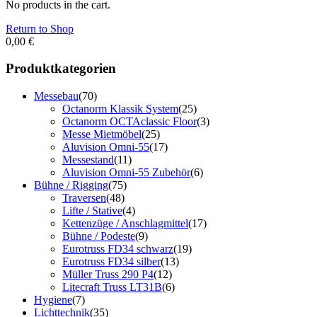
No products in the cart.
Return to Shop
0,00
€
Produktkategorien
Messebau
(70)
Octanorm Klassik System
(25)
Octanorm OCTAclassic Floor
(3)
Messe Mietmöbel
(25)
Aluvision Omni-55
(17)
Messestand
(11)
Aluvision Omni-55 Zubehör
(6)
Bühne / Rigging
(75)
Traversen
(48)
Lifte / Stative
(4)
Kettenzüge / Anschlagmittel
(17)
Bühne / Podeste
(9)
Eurotruss FD34 schwarz
(19)
Eurotruss FD34 silber
(13)
Müller Truss 290 P4
(12)
Litecraft Truss LT31B
(6)
Hygiene
(7)
Lichttechnik
(35)