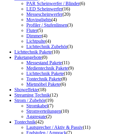
PAR Scheinwerfer / Blinder
(6)
LED Scheinwerfer
(16)
Messescheinwerfer
(20)
Movinglights
(4)
Profiler / Stufenlinsen
(3)
Fluter
(5)
Dimmer
(4)
Lichtpulte
(4)
Lichttechnik Zubehör
(3)
Lichttechnik Pakete
(10)
Paketangebote
(0)
Messestand Pakete
(11)
Medientechnik Pakete
(9)
Lichttechnik Pakete
(10)
Tontechnik Pakete
(8)
Mietmöbel Pakete
(6)
Showeffekte
(18)
Streaming Technik
(12)
Strom / Zubehör
(19)
Stromkabel
(7)
Stromverteilungen
(10)
Aggregate
(2)
Tontechnik
(42)
Lautsprecher / Aktiv & Passiv
(11)
Endstufen / Amprack
(7)