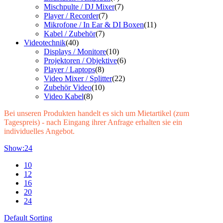
Mischpulte / DJ Mixer
(7)
Player / Recorder
(7)
Mikrofone / In Ear & DI Boxen
(11)
Kabel / Zubehör
(7)
Videotechnik
(40)
Displays / Monitore
(10)
Projektoren / Objektive
(6)
Player / Laptops
(8)
Video Mixer / Splitter
(22)
Zubehör Video
(10)
Video Kabel
(8)
Bei unseren Produkten handelt es sich um Mietartikel (zum
Tagespreis) - nach Eingang ihrer Anfrage erhalten sie ein
individuelles Angebot.
Show:
24
10
12
16
20
24
Default Sorting