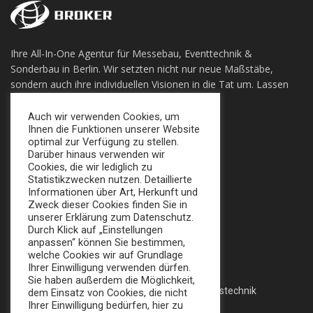
Ihre All-In-One Agentur für Messebau, Eventtechnik &
Sonderbau in Berlin. Wir setzten nicht nur neue Maßstäbe,
sondern auch ihre individuellen Visionen in die Tat um. Lassen
sie sich Überzeugen!
Auch wir verwenden Cookies, um
Ihnen die Funktionen unserer Website
+49 (0) 30 924 0 95 97
optimal zur Verfügung zu stellen.
Apollofalterallee 98, 12683 Berlin
Darüber hinaus verwenden wir
Cookies, die wir lediglich zu
info@broker-gmbh.de
Statistikzwecken nutzen. Detaillierte
Informationen über Art, Herkunft und
Zweck dieser Cookies finden Sie in
INFORMATIONEN
MENÜ
unserer Erklärung zum Datenschutz.
Durch Klick auf „Einstellungen
Impressum
Home
anpassen“ können Sie bestimmen,
welche Cookies wir auf Grundlage
Datenschutz
Messe
Ihrer Einwilligung verwenden dürfen.
Sie haben außerdem die Möglichkeit,
AGB
Veranstaltungstechnik
dem Einsatz von Cookies, die nicht
Ihrer Einwilligung bedürfen, hier zu