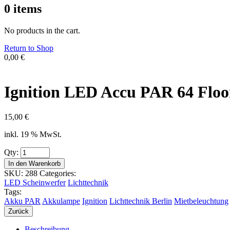
0
items
No products in the cart.
Return to Shop
0,00
€
Ignition LED Accu PAR 64 Fl
15,00
€
inkl. 19 % MwSt.
Qty:
In den Warenkorb
SKU:
288
Categories:
LED Scheinwerfer
Lichttechnik
Tags:
Akku PAR
Akkulampe
Ignition
Lichttechnik Berlin
Mietbeleuchtung
Zurück
Beschreibung