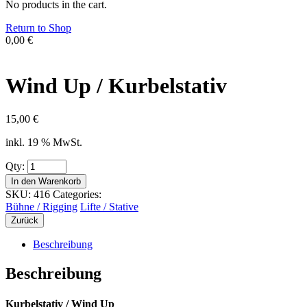
No products in the cart.
Return to Shop
0,00
€
Wind Up / Kurbelstativ
15,00
€
inkl. 19 % MwSt.
Qty:
In den Warenkorb
SKU:
416
Categories:
Bühne / Rigging
Lifte / Stative
Zurück
Beschreibung
Beschreibung
Kurbelstativ / Wind Up