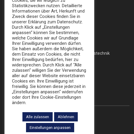
Cookies, die wir lediglich zu
info@broker-gmbh.de
Statistikzwecken nutzen. Detaillierte
Informationen über Art, Herkunft und
Zweck dieser Cookies finden Sie in
INFORMATIONEN
MENÜ
unserer Erklärung zum Datenschutz.
Durch Klick auf „Einstellungen
Impressum
Home
anpassen“ können Sie bestimmen,
welche Cookies wir auf Grundlage
Datenschutz
Messe
Ihrer Einwilligung verwenden dürfen.
Sie haben außerdem die Möglichkeit,
AGB
Veranstaltungstechnik
dem Einsatz von Cookies, die nicht
Ihrer Einwilligung bedürfen, hier zu
Katalog
widersprechen. Durch Klick auf “Alle
zulassen“ willigen Sie der Verwendung
aller auf dieser Website einsetzbaren
Cookies ein. Ihre Einwilligung ist
FOLLOW US:
freiwillig. Sie können diese jederzeit in
„Einstellungen anpassen“ widerrufen
oder dort Ihre Cookie-Einstellungen
ändern.
Alle zulassen
Ablehnen
© 2022 Die Broker Werbe GmbH
Einstellungen anpassen