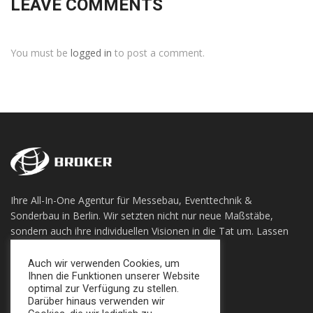
LEAVE COMMENTS
You must be
logged in
to post a comment.
Ihre All-In-One Agentur für Messebau, Eventtechnik &
Sonderbau in Berlin. Wir setzten nicht nur neue Maßstäbe,
sondern auch ihre individuellen Visionen in die Tat um. Lassen
sie sich Überzeugen!
Auch wir verwenden Cookies, um
Ihnen die Funktionen unserer Website
+49 (0) 30 924 0 95 97
optimal zur Verfügung zu stellen.
Apollofalterallee 98, 12683 Berlin
Darüber hinaus verwenden wir