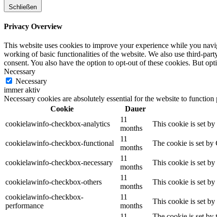
Schließen
Privacy Overview
This website uses cookies to improve your experience while you navigat
working of basic functionalities of the website. We also use third-pa
consent. You also have the option to opt-out of these cookies. But op
Necessary
Necessary
immer aktiv
Necessary cookies are absolutely essential for the website to function
Cookie
Dauer
11
cookielawinfo-checkbox-analytics
This cookie is set b
months
11
cookielawinfo-checkbox-functional
The cookie is set by
months
11
cookielawinfo-checkbox-necessary
This cookie is set b
months
11
cookielawinfo-checkbox-others
This cookie is set b
months
cookielawinfo-checkbox-
11
This cookie is set b
performance
months
11
The cookie is set by