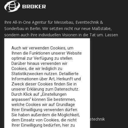
Ihre All-In-One Agentur für Messebau, Eventtechnik &
Sonderbau in Berlin. Wir setzten nicht nur neue Maßstäbe,
sondern auch ihre individuellen Visionen in die Tat um. Lassen
sie sich Überzeugen!
Auch wir verwenden Cookies, um
Ihnen die Funktionen unserer Website
+49 (0) 30 924 0 95 97
optimal zur Verfügung zu stellen.
Apollofalterallee 98, 12683 Berlin
Darüber hinaus verwenden wir
Cookies, die wir lediglich zu
info@broker-gmbh.de
Statistikzwecken nutzen. Detaillierte
Informationen über Art, Herkunft und
Zweck dieser Cookies finden Sie in
INFORMATIONEN
MENÜ
unserer Erklärung zum Datenschutz.
Durch Klick auf „Einstellungen
Impressum
Home
anpassen“ können Sie bestimmen,
welche Cookies wir auf Grundlage
Datenschutz
Messe
Ihrer Einwilligung verwenden dürfen.
Sie haben außerdem die Möglichkeit,
AGB
Veranstaltungstechnik
dem Einsatz von Cookies, die nicht
Ihrer Einwilligung bedürfen, hier zu