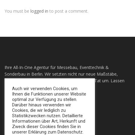
You must be
logged in
to post a comment.
Ihre All-In-One Agentur für Messebau, Eventtechnik &
Sonderbau in Berlin. Wir setzten nicht nur neue Maßstäbe,
sondern auch ihre individuellen Visionen in die Tat um. Lassen
sie sich Überzeugen!
Auch wir verwenden Cookies, um
Ihnen die Funktionen unserer Website
optimal zur Verfügung zu stellen.
+49 (0) 30 924 0 95 97
Darüber hinaus verwenden wir
Apollofalterallee 98, 12683 Berlin
Cookies, die wir lediglich zu
Statistikzwecken nutzen. Detaillierte
info@broker-gmbh.de
Informationen über Art, Herkunft und
Zweck dieser Cookies finden Sie in
unserer Erklärung zum Datenschutz.
INFORMATIONEN
MENÜ