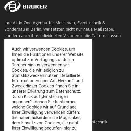
Ihre All-In-One Agentur für Messebau, Eventtechnik &
Sonderbau in Berlin. Wir setzten nicht nur neue Maßstäbe,
sondern auch ihre individuellen Visionen in die Tat um. Lassen
sie sich Überzeugen!
Auch wir verwenden Cookies, um
Ihnen die Funktionen unserer Website
+49 (0) 30 924 0 95 97
optimal zur Verfügung zu stellen.
Apollofalterallee 98, 12683 Berlin
Darüber hinaus verwenden wir
Cookies, die wir lediglich zu
info@broker-gmbh.de
Statistikzwecken nutzen. Detaillierte
Informationen über Art, Herkunft und
Zweck dieser Cookies finden Sie in
INFORMATIONEN
MENÜ
unserer Erklärung zum Datenschutz.
Durch Klick auf „Einstellungen
Impressum
Home
anpassen“ können Sie bestimmen,
welche Cookies wir auf Grundlage
Datenschutz
Messe
Ihrer Einwilligung verwenden dürfen.
Sie haben außerdem die Möglichkeit,
AGB
Veranstaltungstechnik
dem Einsatz von Cookies, die nicht
Ihrer Einwilligung bedürfen, hier zu