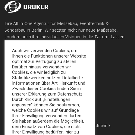
Ihre All-In-One Agentur für Messebau, Eventtechnik &
Sonderbau in Berlin. Wir setzten nicht nur neue Maßstäbe,
sondern auch ihre individuellen Visionen in die Tat um. Lassen
sie sich Überzeugen!
Auch wir verwenden Cookies, um
Ihnen die Funktionen unserer Website
+49 (0) 30 924 0 95 97
optimal zur Verfügung zu stellen.
Apollofalterallee 98, 12683 Berlin
Darüber hinaus verwenden wir
Cookies, die wir lediglich zu
info@broker-gmbh.de
Statistikzwecken nutzen. Detaillierte
Informationen über Art, Herkunft und
Zweck dieser Cookies finden Sie in
INFORMATIONEN
MENÜ
unserer Erklärung zum Datenschutz.
Durch Klick auf „Einstellungen
Impressum
Home
anpassen“ können Sie bestimmen,
welche Cookies wir auf Grundlage
Datenschutz
Messe
Ihrer Einwilligung verwenden dürfen.
Sie haben außerdem die Möglichkeit,
AGB
Veranstaltungstechnik
dem Einsatz von Cookies, die nicht
Ihrer Einwilligung bedürfen, hier zu