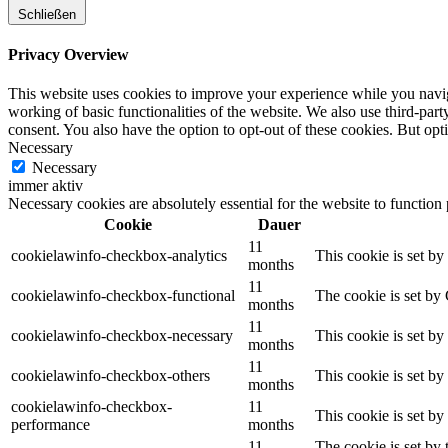
Schließen
Privacy Overview
This website uses cookies to improve your experience while you navigat
working of basic functionalities of the website. We also use third-pa
consent. You also have the option to opt-out of these cookies. But op
Necessary
Necessary
immer aktiv
Necessary cookies are absolutely essential for the website to function
Cookie
Dauer
11
cookielawinfo-checkbox-analytics
This cookie is set b
months
11
cookielawinfo-checkbox-functional
The cookie is set by
months
11
cookielawinfo-checkbox-necessary
This cookie is set b
months
11
cookielawinfo-checkbox-others
This cookie is set b
months
cookielawinfo-checkbox-
11
This cookie is set b
performance
months
11
The cookie is set by