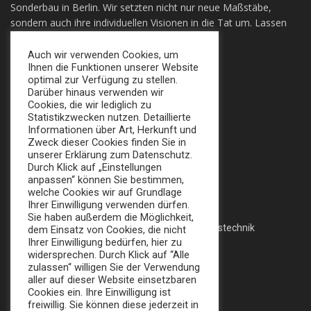
Sonderbau in Berlin. Wir setzten nicht nur neue Maßstäbe,
sondern auch ihre individuellen Visionen in die Tat um. Lassen
sie sich Überzeugen!
Auch wir verwenden Cookies, um
Ihnen die Funktionen unserer Website
+49 (0) 30 924 0 95 97
optimal zur Verfügung zu stellen.
Apollofalterallee 98, 12683 Berlin
Darüber hinaus verwenden wir
Cookies, die wir lediglich zu
info@broker-gmbh.de
Statistikzwecken nutzen. Detaillierte
Informationen über Art, Herkunft und
Zweck dieser Cookies finden Sie in
INFORMATIONEN
MENÜ
unserer Erklärung zum Datenschutz.
Durch Klick auf „Einstellungen
Impressum
Home
anpassen“ können Sie bestimmen,
welche Cookies wir auf Grundlage
Datenschutz
Messe
Ihrer Einwilligung verwenden dürfen.
Sie haben außerdem die Möglichkeit,
AGB
Veranstaltungstechnik
dem Einsatz von Cookies, die nicht
Ihrer Einwilligung bedürfen, hier zu
Katalog
widersprechen. Durch Klick auf “Alle
zulassen“ willigen Sie der Verwendung
aller auf dieser Website einsetzbaren
Cookies ein. Ihre Einwilligung ist
FOLLOW US:
freiwillig. Sie können diese jederzeit in