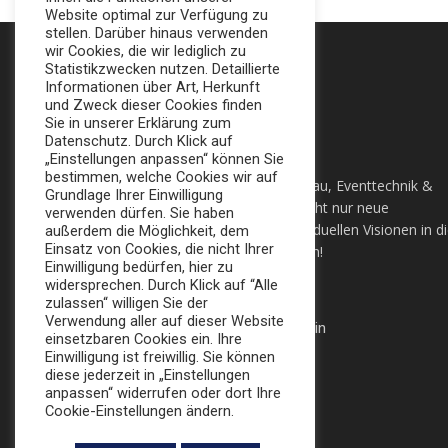
Website optimal zur Verfügung zu
stellen. Darüber hinaus verwenden
wir Cookies, die wir lediglich zu
Statistikzwecken nutzen. Detaillierte
Informationen über Art, Herkunft
und Zweck dieser Cookies finden
Sie in unserer Erklärung zum
Datenschutz. Durch Klick auf
„Einstellungen anpassen“ können Sie
bestimmen, welche Cookies wir auf
Ihre All-In-One Agentur für Messebau, Eventtechnik &
Grundlage Ihrer Einwilligung
Sonderbau in Berlin. Wir setzten nicht nur neue
verwenden dürfen. Sie haben
Maßstäbe, sondern auch ihre individuellen Visionen in d
außerdem die Möglichkeit, dem
Einsatz von Cookies, die nicht Ihrer
Tat um. Lassen sie sich Überzeugen!
Einwilligung bedürfen, hier zu
widersprechen. Durch Klick auf “Alle
+49 (0) 30 924 0 95 97
zulassen“ willigen Sie der
Verwendung aller auf dieser Website
Apollofalterallee 98, 12683 Berlin
einsetzbaren Cookies ein. Ihre
Einwilligung ist freiwillig. Sie können
info@broker-gmbh.de
diese jederzeit in „Einstellungen
anpassen“ widerrufen oder dort Ihre
Cookie-Einstellungen ändern.