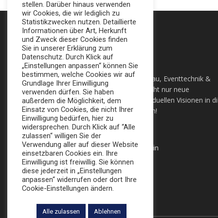
stellen. Darüber hinaus verwenden
wir Cookies, die wir lediglich zu
Statistikzwecken nutzen. Detaillierte
Informationen über Art, Herkunft
und Zweck dieser Cookies finden
Sie in unserer Erklärung zum
Datenschutz. Durch Klick auf
„Einstellungen anpassen“ können Sie
bestimmen, welche Cookies wir auf
Ihre All-In-One Agentur für Messebau, Eventtechnik &
Grundlage Ihrer Einwilligung
Sonderbau in Berlin. Wir setzten nicht nur neue
verwenden dürfen. Sie haben
Maßstäbe, sondern auch ihre individuellen Visionen in d
außerdem die Möglichkeit, dem
Einsatz von Cookies, die nicht Ihrer
Tat um. Lassen sie sich Überzeugen!
Einwilligung bedürfen, hier zu
widersprechen. Durch Klick auf “Alle
+49 (0) 30 924 0 95 97
zulassen“ willigen Sie der
Verwendung aller auf dieser Website
Apollofalterallee 98, 12683 Berlin
einsetzbaren Cookies ein. Ihre
Einwilligung ist freiwillig. Sie können
info@broker-gmbh.de
diese jederzeit in „Einstellungen
anpassen“ widerrufen oder dort Ihre
Cookie-Einstellungen ändern.
Alle zulassen
Ablehnen