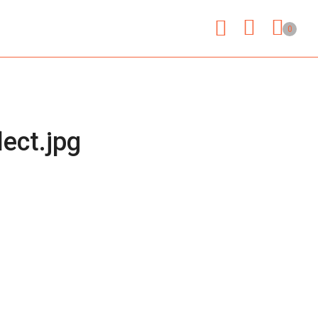
IK
SHOP
0
ect.jpg