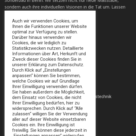
Sonderbau in Berlin. Wir setzten nicht nur neue Maßstäbe,
sondern auch ihre individuellen Visionen in die Tat um. Lassen
sie sich Überzeugen!
Auch wir verwenden Cookies, um
Ihnen die Funktionen unserer Website
+49 (0) 30 924 0 95 97
optimal zur Verfügung zu stellen.
Apollofalterallee 98, 12683 Berlin
Darüber hinaus verwenden wir
Cookies, die wir lediglich zu
info@broker-gmbh.de
Statistikzwecken nutzen. Detaillierte
Informationen über Art, Herkunft und
Zweck dieser Cookies finden Sie in
INFORMATIONEN
MENÜ
unserer Erklärung zum Datenschutz.
Durch Klick auf „Einstellungen
Impressum
Home
anpassen“ können Sie bestimmen,
welche Cookies wir auf Grundlage
Datenschutz
Messe
Ihrer Einwilligung verwenden dürfen.
Sie haben außerdem die Möglichkeit,
AGB
Veranstaltungstechnik
dem Einsatz von Cookies, die nicht
Ihrer Einwilligung bedürfen, hier zu
Katalog
widersprechen. Durch Klick auf “Alle
zulassen“ willigen Sie der Verwendung
aller auf dieser Website einsetzbaren
Cookies ein. Ihre Einwilligung ist
FOLLOW US:
freiwillig. Sie können diese jederzeit in
„Einstellungen anpassen“ widerrufen