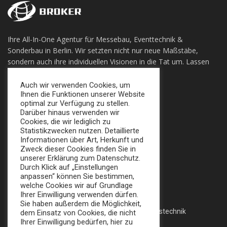
Ihre All-In-One Agentur für Messebau, Eventtechnik &
Sonderbau in Berlin. Wir setzten nicht nur neue Maßstäbe,
sondern auch ihre individuellen Visionen in die Tat um. Lassen
sie sich Überzeugen!
Auch wir verwenden Cookies, um
Ihnen die Funktionen unserer Website
+49 (0) 30 924 0 95 97
optimal zur Verfügung zu stellen.
Apollofalterallee 98, 12683 Berlin
Darüber hinaus verwenden wir
Cookies, die wir lediglich zu
info@broker-gmbh.de
Statistikzwecken nutzen. Detaillierte
Informationen über Art, Herkunft und
Zweck dieser Cookies finden Sie in
INFORMATIONEN
MENÜ
unserer Erklärung zum Datenschutz.
Durch Klick auf „Einstellungen
Impressum
Home
anpassen“ können Sie bestimmen,
welche Cookies wir auf Grundlage
Datenschutz
Messe
Ihrer Einwilligung verwenden dürfen.
Sie haben außerdem die Möglichkeit,
AGB
Veranstaltungstechnik
dem Einsatz von Cookies, die nicht
Ihrer Einwilligung bedürfen, hier zu