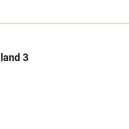
HOME
MESSEBAU
VERANSTALTUNGS­TECHNIK
land 3