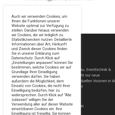
Auch wir verwenden Cookies, um
Ihnen die Funktionen unserer
Website optimal zur Verfügung zu
stellen. Darüber hinaus verwenden
wir Cookies, die wir lediglich zu
Statistikzwecken nutzen. Detaillierte
Informationen über Art, Herkunft
und Zweck dieser Cookies finden
Sie in unserer Erklärung zum
Datenschutz. Durch Klick auf
„Einstellungen anpassen“ können Sie
bestimmen, welche Cookies wir auf
Ihre All-In-One Agentur für Messebau, Eventtechnik &
Grundlage Ihrer Einwilligung
Sonderbau in Berlin. Wir setzten nicht nur neue
verwenden dürfen. Sie haben
Maßstäbe, sondern auch ihre individuellen Visionen in d
außerdem die Möglichkeit, dem
Einsatz von Cookies, die nicht Ihrer
Tat um. Lassen sie sich Überzeugen!
Einwilligung bedürfen, hier zu
widersprechen. Durch Klick auf “Alle
+49 (0) 30 924 0 95 97
zulassen“ willigen Sie der
Verwendung aller auf dieser Website
Apollofalterallee 98, 12683 Berlin
einsetzbaren Cookies ein. Ihre
Einwilligung ist freiwillig. Sie können
info@broker-gmbh.de