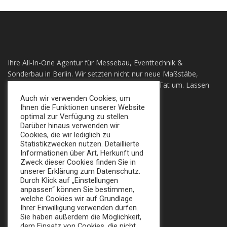
Ihre All-In-One Agentur für Messebau, Eventtechnik &
Sonderbau in Berlin. Wir setzten nicht nur neue Maßstäbe,
sondern auch ihre individuellen Visionen in die Tat um. Lassen
sie sich Überzeugen!
Auch wir verwenden Cookies, um
Ihnen die Funktionen unserer Website
optimal zur Verfügung zu stellen.
+49 (0) 30 924 0 95 97
Darüber hinaus verwenden wir
Apollofalterallee 98, 12683 Berlin
Cookies, die wir lediglich zu
Statistikzwecken nutzen. Detaillierte
info@broker-gmbh.de
Informationen über Art, Herkunft und
Zweck dieser Cookies finden Sie in
unserer Erklärung zum Datenschutz.
INFORMATIONEN
MENÜ
Durch Klick auf „Einstellungen
anpassen“ können Sie bestimmen,
Impressum
welche Cookies wir auf Grundlage
Home
Ihrer Einwilligung verwenden dürfen.
Datenschutz
Sie haben außerdem die Möglichkeit,
Messe
dem Einsatz von Cookies, die nicht