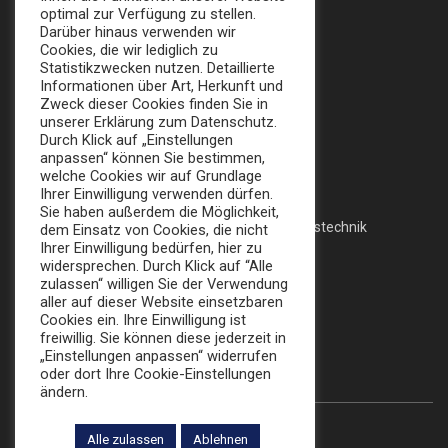
optimal zur Verfügung zu stellen.
Apollofalterallee 98, 12683 Berlin
Darüber hinaus verwenden wir
Cookies, die wir lediglich zu
info@broker-gmbh.de
Statistikzwecken nutzen. Detaillierte
Informationen über Art, Herkunft und
Zweck dieser Cookies finden Sie in
INFORMATIONEN
MENÜ
unserer Erklärung zum Datenschutz.
Durch Klick auf „Einstellungen
Impressum
Home
anpassen“ können Sie bestimmen,
welche Cookies wir auf Grundlage
Datenschutz
Messe
Ihrer Einwilligung verwenden dürfen.
Sie haben außerdem die Möglichkeit,
AGB
Veranstaltungstechnik
dem Einsatz von Cookies, die nicht
Ihrer Einwilligung bedürfen, hier zu
Katalog
widersprechen. Durch Klick auf “Alle
zulassen“ willigen Sie der Verwendung
aller auf dieser Website einsetzbaren
Cookies ein. Ihre Einwilligung ist
FOLLOW US:
freiwillig. Sie können diese jederzeit in
„Einstellungen anpassen“ widerrufen
oder dort Ihre Cookie-Einstellungen
ändern.
Alle zulassen
Ablehnen
© 2022 Die Broker Werbe GmbH