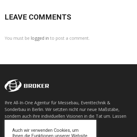
LEAVE COMMENTS
You must be
logged in
to post a comment.
Ihre All-In-One Agentur für Messebau, Eventtechnik &
Sonderbau in Berlin. Wir setzten nicht nur neue Maßstäbe,
sondern auch ihre individuellen Visionen in die Tat um. Lassen
sie sich Überzeugen!
Auch wir verwenden Cookies, um
Ihnen die Funktionen unserer Website
+49 (0) 30 924 0 95 97