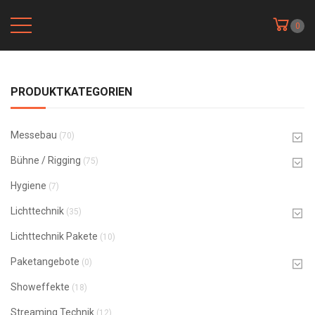
0
PRODUKTKATEGORIEN
Messebau
(70)
Bühne / Rigging
(75)
Hygiene
(7)
Lichttechnik
(35)
Lichttechnik Pakete
(10)
Paketangebote
(0)
Showeffekte
(18)
Streaming Technik
(12)