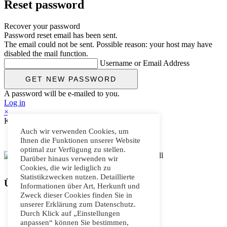
Reset password
Recover your password
Password reset email has been sent.
The email could not be sent. Possible reason: your host may have
disabled the mail function.
Username or Email Address
A password will be e-mailed to you.
Log in
×
Konventioneller Messebau
Auch wir verwenden Cookies, um
Ihnen die Funktionen unserer Website
optimal zur Verfügung zu stellen.
Darüber hinaus verwenden wir
Cookies, die wir lediglich zu
Statistikzwecken nutzen. Detaillierte
Überblick
Informationen über Art, Herkunft und
Zweck dieser Cookies finden Sie in
Individuelle Stände
unserer Erklärung zum Datenschutz.
Kundenorientierter Messebau
Durch Klick auf „Einstellungen
Einzigartiges Standdesign
anpassen“ können Sie bestimmen,