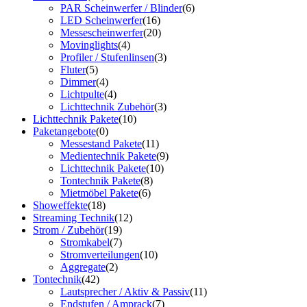
PAR Scheinwerfer / Blinder
(6)
LED Scheinwerfer
(16)
Messescheinwerfer
(20)
Movinglights
(4)
Profiler / Stufenlinsen
(3)
Fluter
(5)
Dimmer
(4)
Lichtpulte
(4)
Lichttechnik Zubehör
(3)
Lichttechnik Pakete
(10)
Paketangebote
(0)
Messestand Pakete
(11)
Medientechnik Pakete
(9)
Lichttechnik Pakete
(10)
Tontechnik Pakete
(8)
Mietmöbel Pakete
(6)
Showeffekte
(18)
Streaming Technik
(12)
Strom / Zubehör
(19)
Stromkabel
(7)
Stromverteilungen
(10)
Aggregate
(2)
Tontechnik
(42)
Lautsprecher / Aktiv & Passiv
(11)
Endstufen / Amprack
(7)