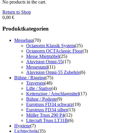
No products in the cart.
Return to Shop
0,00
€
Produktkategorien
Messebau
(70)
Octanorm Klassik System
(25)
Octanorm OCTAclassic Floor
(3)
Messe Mietmöbel
(25)
Aluvision Omni-55
(17)
Messestand
(11)
Aluvision Omni-55 Zubehör
(6)
Bühne / Rigging
(75)
Traversen
(48)
Lifte / Stative
(4)
Kettenzüge / Anschlagmittel
(17)
Bühne / Podeste
(9)
Eurotruss FD34 schwarz
(19)
Eurotruss FD34 silber
(13)
Müller Truss 290 P4
(12)
Litecraft Truss LT31B
(6)
Hygiene
(7)
Lichttechnik
(35)