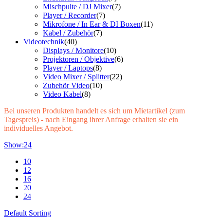
Mischpulte / DJ Mixer
(7)
Player / Recorder
(7)
Mikrofone / In Ear & DI Boxen
(11)
Kabel / Zubehör
(7)
Videotechnik
(40)
Displays / Monitore
(10)
Projektoren / Objektive
(6)
Player / Laptops
(8)
Video Mixer / Splitter
(22)
Zubehör Video
(10)
Video Kabel
(8)
Bei unseren Produkten handelt es sich um Mietartikel (zum
Tagespreis) - nach Eingang ihrer Anfrage erhalten sie ein
individuelles Angebot.
Show:
24
10
12
16
20
24
Default Sorting