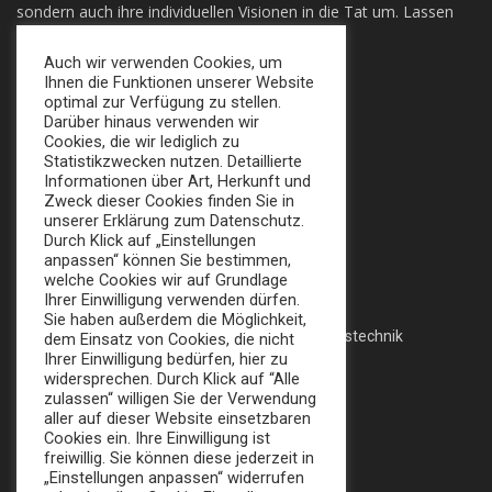
sondern auch ihre individuellen Visionen in die Tat um. Lassen
sie sich Überzeugen!
Auch wir verwenden Cookies, um
Ihnen die Funktionen unserer Website
+49 (0) 30 924 0 95 97
optimal zur Verfügung zu stellen.
Apollofalterallee 98, 12683 Berlin
Darüber hinaus verwenden wir
Cookies, die wir lediglich zu
info@broker-gmbh.de
Statistikzwecken nutzen. Detaillierte
Informationen über Art, Herkunft und
Zweck dieser Cookies finden Sie in
INFORMATIONEN
MENÜ
unserer Erklärung zum Datenschutz.
Durch Klick auf „Einstellungen
Impressum
Home
anpassen“ können Sie bestimmen,
welche Cookies wir auf Grundlage
Datenschutz
Messe
Ihrer Einwilligung verwenden dürfen.
Sie haben außerdem die Möglichkeit,
AGB
Veranstaltungstechnik
dem Einsatz von Cookies, die nicht
Ihrer Einwilligung bedürfen, hier zu
Katalog
widersprechen. Durch Klick auf “Alle
zulassen“ willigen Sie der Verwendung
aller auf dieser Website einsetzbaren
Cookies ein. Ihre Einwilligung ist
FOLLOW US:
freiwillig. Sie können diese jederzeit in
„Einstellungen anpassen“ widerrufen