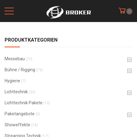
0
PRODUKTKATEGORIEN
Messebau
(70)
Bühne / Rigging
(75)
Hygiene
(7)
Lichttechnik
(35)
Lichttechnik Pakete
(10)
Paketangebote
(0)
Showeffekte
(18)
Streaming Technik
(12)