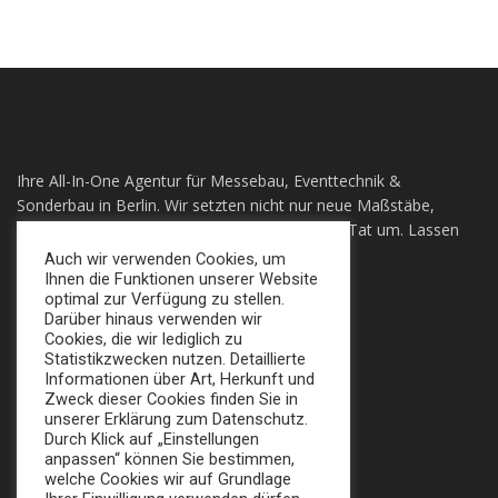
Ihre All-In-One Agentur für Messebau, Eventtechnik &
Sonderbau in Berlin. Wir setzten nicht nur neue Maßstäbe,
sondern auch ihre individuellen Visionen in die Tat um. Lassen
sie sich Überzeugen!
Auch wir verwenden Cookies, um
Ihnen die Funktionen unserer Website
optimal zur Verfügung zu stellen.
+49 (0) 30 924 0 95 97
Darüber hinaus verwenden wir
Apollofalterallee 98, 12683 Berlin
Cookies, die wir lediglich zu
Statistikzwecken nutzen. Detaillierte
info@broker-gmbh.de
Informationen über Art, Herkunft und
Zweck dieser Cookies finden Sie in
unserer Erklärung zum Datenschutz.
INFORMATIONEN
MENÜ
Durch Klick auf „Einstellungen
anpassen“ können Sie bestimmen,
Impressum
welche Cookies wir auf Grundlage
Home