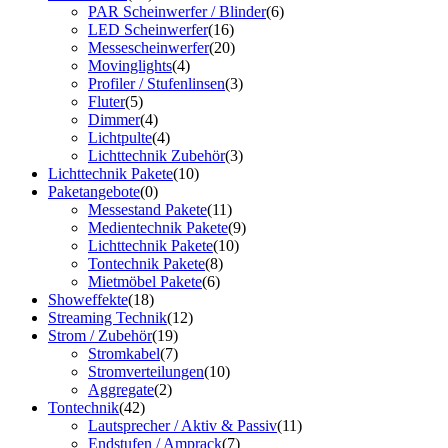
PAR Scheinwerfer / Blinder
(6)
LED Scheinwerfer
(16)
Messescheinwerfer
(20)
Movinglights
(4)
Profiler / Stufenlinsen
(3)
Fluter
(5)
Dimmer
(4)
Lichtpulte
(4)
Lichttechnik Zubehör
(3)
Lichttechnik Pakete
(10)
Paketangebote
(0)
Messestand Pakete
(11)
Medientechnik Pakete
(9)
Lichttechnik Pakete
(10)
Tontechnik Pakete
(8)
Mietmöbel Pakete
(6)
Showeffekte
(18)
Streaming Technik
(12)
Strom / Zubehör
(19)
Stromkabel
(7)
Stromverteilungen
(10)
Aggregate
(2)
Tontechnik
(42)
Lautsprecher / Aktiv & Passiv
(11)
Endstufen / Amprack
(7)