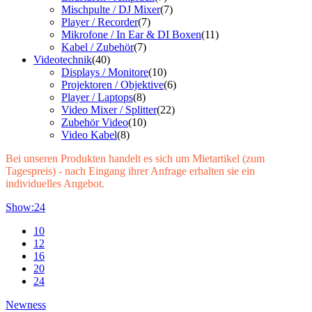
Mischpulte / DJ Mixer
(7)
Player / Recorder
(7)
Mikrofone / In Ear & DI Boxen
(11)
Kabel / Zubehör
(7)
Videotechnik
(40)
Displays / Monitore
(10)
Projektoren / Objektive
(6)
Player / Laptops
(8)
Video Mixer / Splitter
(22)
Zubehör Video
(10)
Video Kabel
(8)
Bei unseren Produkten handelt es sich um Mietartikel (zum
Tagespreis) - nach Eingang ihrer Anfrage erhalten sie ein
individuelles Angebot.
Show:
24
10
12
16
20
24
Newness