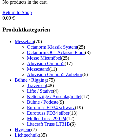
No products in the cart.
Return to Shop
0,00
€
Produktkategorien
Messebau
(70)
Octanorm Klassik System
(25)
Octanorm OCTAclassic Floor
(3)
Messe Mietmöbel
(25)
Aluvision Omni-55
(17)
Messestand
(11)
Aluvision Omni-55 Zubehör
(6)
Bühne / Rigging
(75)
Traversen
(48)
Lifte / Stative
(4)
Kettenzüge / Anschlagmittel
(17)
Bühne / Podeste
(9)
Eurotruss FD34 schwarz
(19)
Eurotruss FD34 silber
(13)
Müller Truss 290 P4
(12)
Litecraft Truss LT31B
(6)
Hygiene
(7)
Lichttechnik
(35)