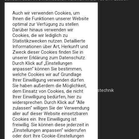
sie sich Überzeugen!
Auch wir verwenden Cookies, um
Ihnen die Funktionen unserer Website
+49 (0) 30 924 0 95 97
optimal zur Verfügung zu stellen.
Apollofalterallee 98, 12683 Berlin
Darüber hinaus verwenden wir
Cookies, die wir lediglich zu
info@broker-gmbh.de
Statistikzwecken nutzen. Detaillierte
Informationen über Art, Herkunft und
Zweck dieser Cookies finden Sie in
INFORMATIONEN
MENÜ
unserer Erklärung zum Datenschutz.
Durch Klick auf „Einstellungen
Impressum
Home
anpassen“ können Sie bestimmen,
welche Cookies wir auf Grundlage
Datenschutz
Messe
Ihrer Einwilligung verwenden dürfen.
Sie haben außerdem die Möglichkeit,
AGB
Veranstaltungstechnik
dem Einsatz von Cookies, die nicht
Ihrer Einwilligung bedürfen, hier zu
Katalog
widersprechen. Durch Klick auf “Alle
zulassen“ willigen Sie der Verwendung
aller auf dieser Website einsetzbaren
Cookies ein. Ihre Einwilligung ist
FOLLOW US:
freiwillig. Sie können diese jederzeit in
„Einstellungen anpassen“ widerrufen
oder dort Ihre Cookie-Einstellungen