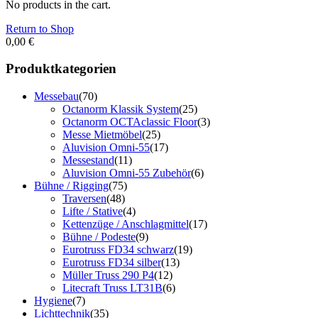
No products in the cart.
Return to Shop
0,00
€
Produktkategorien
Messebau
(70)
Octanorm Klassik System
(25)
Octanorm OCTAclassic Floor
(3)
Messe Mietmöbel
(25)
Aluvision Omni-55
(17)
Messestand
(11)
Aluvision Omni-55 Zubehör
(6)
Bühne / Rigging
(75)
Traversen
(48)
Lifte / Stative
(4)
Kettenzüge / Anschlagmittel
(17)
Bühne / Podeste
(9)
Eurotruss FD34 schwarz
(19)
Eurotruss FD34 silber
(13)
Müller Truss 290 P4
(12)
Litecraft Truss LT31B
(6)
Hygiene
(7)
Lichttechnik
(35)