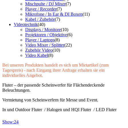
Mischpulte / DJ Mixer
(7)
Player / Recorder
(7)
Mikrofone / In Ear & DI Boxen
(11)
Kabel / Zubehör
(7)
Videotechnik
(40)
Displays / Monitore
(10)
Projektoren / Objektive
(6)
Player / Laptops
(8)
Video Mixer / Splitter
(22)
Zubehör Video
(10)
Video Kabel
(8)
Bei unseren Produkten handelt es sich um Mietartikel (zum
Tagespreis) - nach Eingang ihrer Anfrage erhalten sie ein
individuelles Angebot.
Fluter – der passende Scheinwerfer für Flächendeckende
Beleuchtungen.
Vermietung von Scheinwerfern für Messe und Event.
In und Outdoor Fluter / Halogen und HQI Fluter / LED Fluter
Show:
24