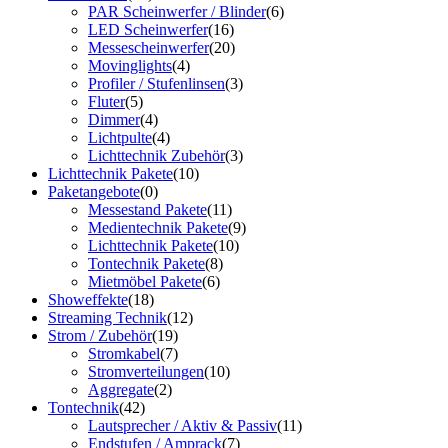
PAR Scheinwerfer / Blinder
(6)
LED Scheinwerfer
(16)
Messescheinwerfer
(20)
Movinglights
(4)
Profiler / Stufenlinsen
(3)
Fluter
(5)
Dimmer
(4)
Lichtpulte
(4)
Lichttechnik Zubehör
(3)
Lichttechnik Pakete
(10)
Paketangebote
(0)
Messestand Pakete
(11)
Medientechnik Pakete
(9)
Lichttechnik Pakete
(10)
Tontechnik Pakete
(8)
Mietmöbel Pakete
(6)
Showeffekte
(18)
Streaming Technik
(12)
Strom / Zubehör
(19)
Stromkabel
(7)
Stromverteilungen
(10)
Aggregate
(2)
Tontechnik
(42)
Lautsprecher / Aktiv & Passiv
(11)
Endstufen / Amprack
(7)