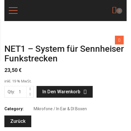
0
NET1 – System für Sennheiser
Funkstrecken
23,50
€
inkl. 19 % MwSt.
In Den Warenkorb
Qty:
Category:
Mikrofone / In Ear & DI Boxen
Zurück