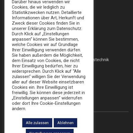
Apollofalterallee 98, 12683 Berlin
Darüber hinaus verwenden wir
Cookies, die wir lediglich zu
info@broker-gmbh.de
Statistikzwecken nutzen. Detaillierte
Informationen über Art, Herkunft und
Zweck dieser Cookies finden Sie in
INFORMATIONEN
MENÜ
unserer Erklärung zum Datenschutz.
Durch Klick auf „Einstellungen
Impressum
Home
anpassen“ können Sie bestimmen,
welche Cookies wir auf Grundlage
Datenschutz
Messe
Ihrer Einwilligung verwenden dürfen.
Sie haben außerdem die Möglichkeit,
AGB
Veranstaltungstechnik
dem Einsatz von Cookies, die nicht
Ihrer Einwilligung bedürfen, hier zu
Katalog
widersprechen. Durch Klick auf “Alle
zulassen“ willigen Sie der Verwendung
aller auf dieser Website einsetzbaren
Cookies ein. Ihre Einwilligung ist
FOLLOW US:
freiwillig. Sie können diese jederzeit in
„Einstellungen anpassen“ widerrufen
oder dort Ihre Cookie-Einstellungen
ändern.
Alle zulassen
Ablehnen
© 2022 Die Broker Werbe GmbH