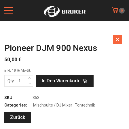
0
Pioneer DJM 900 Nexus
50,00
€
inkl. 19 % MwSt.
In Den Warenkorb
Qty:
SKU:
353
Categories:
Mischpulte / DJ Mixer
Tontechnik
Zurück