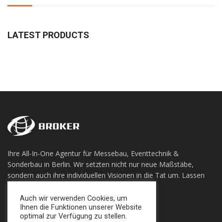
LATEST PRODUCTS
Ihre All-In-One Agentur für Messebau, Eventtechnik &
Sonderbau in Berlin. Wir setzten nicht nur neue Maßstäbe,
sondern auch ihre individuellen Visionen in die Tat um. Lassen
sie sich Überzeugen!
Auch wir verwenden Cookies, um
Ihnen die Funktionen unserer Website
+49 (0) 30 924 0 95 97
optimal zur Verfügung zu stellen.