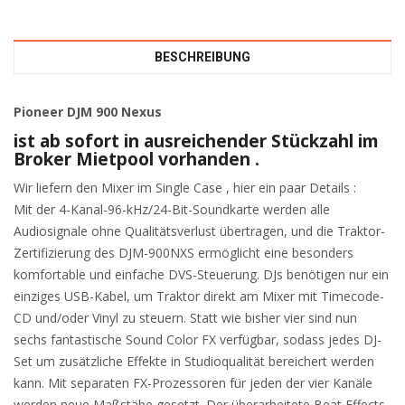
BESCHREIBUNG
Pioneer DJM 900 Nexus
ist ab sofort in ausreichender Stückzahl im
Broker Mietpool vorhanden .
Wir liefern den Mixer im Single Case , hier ein paar Details :
Mit der 4-Kanal-96-kHz/24-Bit-Soundkarte werden alle
Audiosignale ohne Qualitätsverlust übertragen, und die Traktor-
Zertifizierung des DJM-900NXS ermöglicht eine besonders
komfortable und einfache DVS-Steuerung. DJs benötigen nur ein
einziges USB-Kabel, um Traktor direkt am Mixer mit Timecode-
CD und/oder Vinyl zu steuern. Statt wie bisher vier sind nun
sechs fantastische Sound Color FX verfügbar, sodass jedes DJ-
Set um zusätzliche Effekte in Studioqualität bereichert werden
kann. Mit separaten FX-Prozessoren für jeden der vier Kanäle
werden neue Maßstäbe gesetzt. Der überarbeitete Beat Effects-