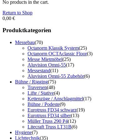
No products in the cart.
Return to Shop
0,00
€
Produktkategorien
Messebau
(70)
Octanorm Klassik System
(25)
Octanorm OCTAclassic Floor
(3)
Messe Mietmöbel
(25)
Aluvision Omni-55
(17)
Messestand
(11)
Aluvision Omni-55 Zubehör
(6)
Bühne / Rigging
(75)
Traversen
(48)
Lifte / Stative
(4)
Kettenzüge / Anschlagmittel
(17)
Bühne / Podeste
(9)
Eurotruss FD34 schwarz
(19)
Eurotruss FD34 silber
(13)
Müller Truss 290 P4
(12)
Litecraft Truss LT31B
(6)
Hygiene
(7)
Lichttechnik
(35)