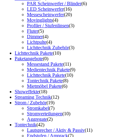
PAR Scheinwerfer / Blinder
(6)
LED Scheinwerfer
(16)
Messescheinwerfer
(20)
Movinglights
(4)
Profiler / Stufenlinsen
(3)
Fluter
(5)
Dimmer
(4)
Lichtpulte
(4)
Lichttechnik Zubehör
(3)
Lichttechnik Pakete
(10)
Paketangebote
(0)
Messestand Pakete
(11)
Medientechnik Pakete
(9)
Lichttechnik Pakete
(10)
Tontechnik Pakete
(8)
Mietmöbel Pakete
(6)
Showeffekte
(18)
Streaming Technik
(12)
Strom / Zubehör
(19)
Stromkabel
(7)
Stromverteilungen
(10)
Aggregate
(2)
Tontechnik
(42)
Lautsprecher / Aktiv & Passiv
(11)
Endstufen / Amprack
(7)